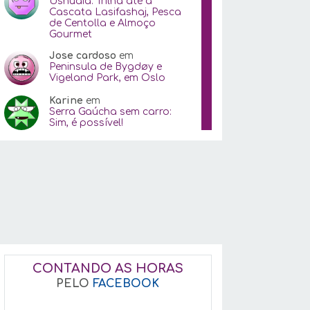
Ushuaia: Trilha até a
Cascata Lasifashaj, Pesca
de Centolla e Almoço
Gourmet
Jose cardoso
em
Peninsula de Bygdøy e
Vigeland Park, em Oslo
Karine
em
Serra Gaúcha sem carro:
Sim, é possível!
CONTANDO AS HORAS
PELO
FACEBOOK