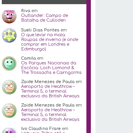
Riva
em
Outlander: Campo de
Batalha de Culloden
Sueli Dias Pontes
em
O que levar na mala:
Roupas de inverno (e onde
comprar em Londres e
Edimburgo)
Camila
em
Os Parques Nacionais da
Escócia: Loch Lomond &
The Trossachs e Cairngorms
Zaide Menezes de Paula
em
Aeroporto de Heathrow –
Terminal 5, o terminal
exclusivo da British Airways
Zaide Menezes de Paula
em
Aeroporto de Heathrow –
Terminal 5, o terminal
exclusivo da British Airways
Ivo Claudino Frare
em