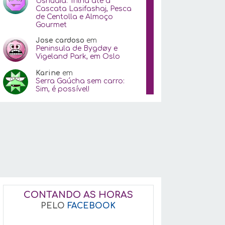
Ushuaia: Trilha até a
Cascata Lasifashaj, Pesca
de Centolla e Almoço
Gourmet
Jose cardoso
em
Peninsula de Bygdøy e
Vigeland Park, em Oslo
Karine
em
Serra Gaúcha sem carro:
Sim, é possível!
CONTANDO AS HORAS
PELO
FACEBOOK