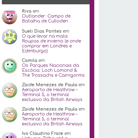
Riva
em
Outlander: Campo de
Batalha de Culloden
Sueli Dias Pontes
em
O que levar na mala:
Roupas de inverno (e onde
comprar em Londres e
Edimburgo)
Camila
em
Os Parques Nacionais da
Escócia: Loch Lomond &
The Trossachs e Cairngorms
Zaide Menezes de Paula
em
Aeroporto de Heathrow –
Terminal 5, o terminal
exclusivo da British Airways
Zaide Menezes de Paula
em
Aeroporto de Heathrow –
Terminal 5, o terminal
exclusivo da British Airways
Ivo Claudino Frare
em